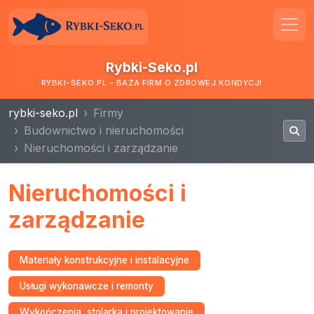
Rybki-Seko.pl
RYBKI-SEKO.PL - BAZA FIRM O ZDROWEJ KONDYCJI
rybki-seko.pl
Firmy
Budownictwo i nieruchomości
Nieruchomości i zarządzanie
Nieruchomości i
zarządzanie
Materiały konstrukcyjne i instalacyjne
Usługi wykonawcze i remonty
Wykończenia, stolarka i projektowanie