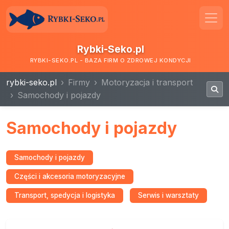
Rybki-Seko.pl
RYBKI-SEKO.PL - BAZA FIRM O ZDROWEJ KONDYCJI
rybki-seko.pl
Firmy
Motoryzacja i transport
Samochody i pojazdy
Samochody i pojazdy
Samochody i pojazdy
Części i akcesoria motoryzacyjne
Transport, spedycja i logistyka
Serwis i warsztaty