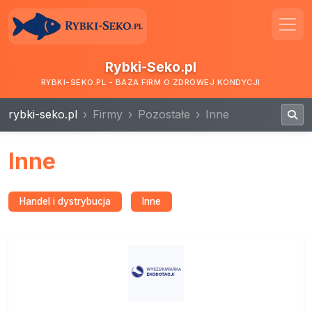
Rybki-Seko.pl
RYBKI-SEKO.PL - BAZA FIRM O ZDROWEJ KONDYCJI
rybki-seko.pl
Firmy
Pozostałe
Inne
Inne
Handel i dystrybucja
Inne