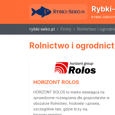
Rybki-
RYBKI-SEKO.P
rybki-seko.pl
Firmy
Rolnictwo i ogrodn
Rolnictwo i ogrodnic
HORIZONT ROLOS
HORIZONT ROLOS to marka stawiająca na
sprawdzone rozwiązania dla gospodarstw w
obszarze Rolnictwo, hodowla i uprawa,
szczególnie tam, gdzie liczy się
bezpieczeństwo...