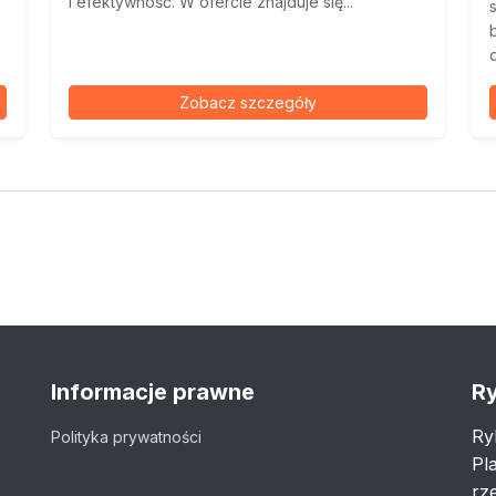
i efektywność. W ofercie znajduje się...
Zobacz szczegóły
Informacje prawne
Ry
Ry
Polityka prywatności
Pl
rze