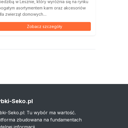
siedzibą w Lesznie, który wyróżnia się na rynku
bogatym asortymentem karm oraz akcesoriów
dla zwierząt domowych....
Zobacz szczegóły
bki-Seko.pl
bki-Seko.pl: Tu wybór ma wartość.
atforma zbudowana na fundamentach
telnej informacji.