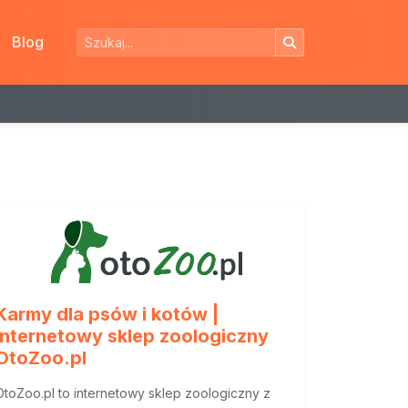
Blog
Karmy dla psów i kotów |
Internetowy sklep zoologiczny
OtoZoo.pl
OtoZoo.pl to internetowy sklep zoologiczny z