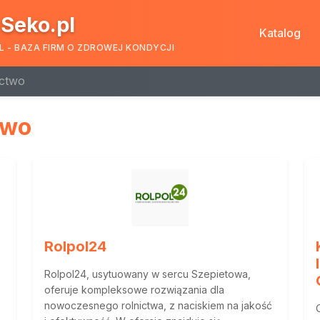
Seko.pl
Katalog
L - BAZA FIRM O ZDROWEJ KONDYCJI
ictwo
two
Rolpol24
Rolpol24, usytuowany w sercu Szepietowa,
oferuje kompleksowe rozwiązania dla
nowoczesnego rolnictwa, z naciskiem na jakość