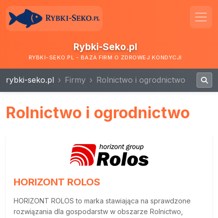
Rybki-Seko.pl
RYBKI-SEKO.PL - BAZA FIRM O ZDROWEJ KONDYCJI
rybki-seko.pl
Firmy
Rolnictwo i ogrodnictwo
Rolnictwo i ogrodnictwo
HORIZONT ROLOS
HORIZONT ROLOS to marka stawiająca na sprawdzone
rozwiązania dla gospodarstw w obszarze Rolnictwo,