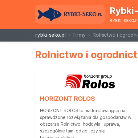
Rybki-
RYBKI-SEKO.P
rybki-seko.pl
Firmy
Rolnictwo i ogrodn
Rolnictwo i ogrodnic
HORIZONT ROLOS
HORIZONT ROLOS to marka stawiająca na
sprawdzone rozwiązania dla gospodarstw w
obszarze Rolnictwo, hodowla i uprawa,
szczególnie tam, gdzie liczy się
bezpieczeństwo...