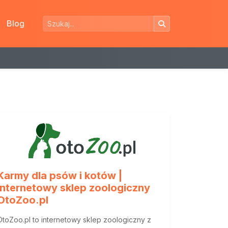
Blog
Karmy dla psów i kotów |
Internetowy sklep zoologiczny
OtoZoo.pl
OtoZoo.pl to internetowy sklep zoologiczny z