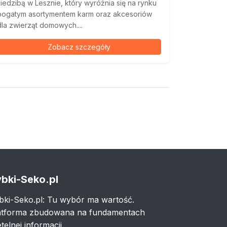
siedzibą w Lesznie, który wyróżnia się na rynku
bogatym asortymentem karm oraz akcesoriów
dla zwierząt domowych....
Zobacz szczegóły
bki-Seko.pl
bki-Seko.pl: Tu wybór ma wartość.
atforma zbudowana na fundamentach
telnej informacji.