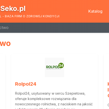
Seko.pl
Katalog
L - BAZA FIRM O ZDROWEJ KONDYCJI
ictwo
two
Rolpol24
Rolpol24, usytuowany w sercu Szepietowa,
oferuje kompleksowe rozwiązania dla
nowoczesnego rolnictwa, z naciskiem na jakość