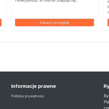
i efektywność. W ofercie znajduje się...
Zobacz szczegóły
Informacje prawne
Ry
Ry
Polityka prywatności
Pl
rze