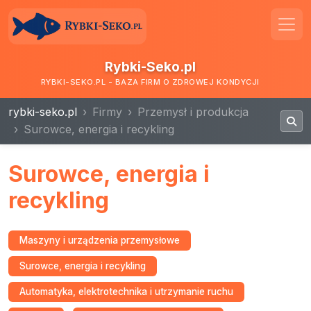
Rybki-Seko.pl
RYBKI-SEKO.PL - BAZA FIRM O ZDROWEJ KONDYCJI
rybki-seko.pl
Firmy
Przemysł i produkcja
Surowce, energia i recykling
Surowce, energia i
recykling
Maszyny i urządzenia przemysłowe
Surowce, energia i recykling
Automatyka, elektrotechnika i utrzymanie ruchu