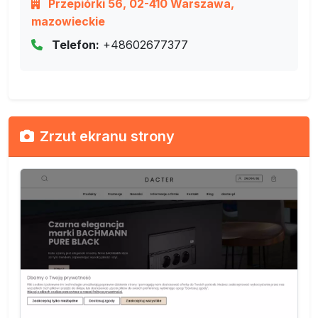
Przepiórki 56, 02-410 Warszawa,
mazowieckie
Telefon:
+48602677377
Zrzut ekranu strony