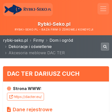
Rybki-Seko.pl
RYBKI-SEKO.PL - BAZA FIRM O ZDROWEJ KONDYCJI
rybki-seko.pl
Firmy
Dom i ogród
Dekoracje i oświetlenie
Akcesoria meblowe DAC TER
DAC TER DARIUSZ CUCH
Strona WWW:
https://dacter.eu/
Dane rejestrowe