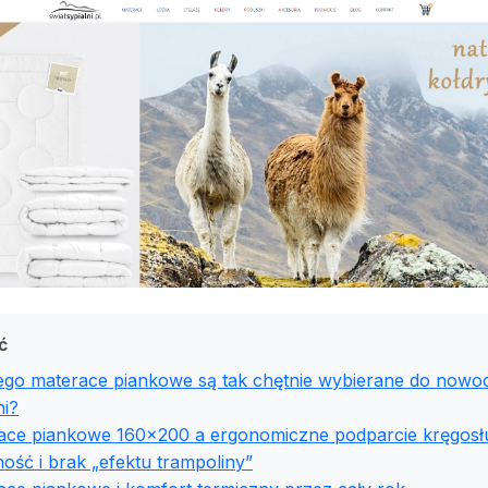
ć
ego materace piankowe są tak chętnie wybierane do now
ni?
ace piankowe 160x200 a ergonomiczne podparcie kręgosł
ność i brak „efektu trampoliny”