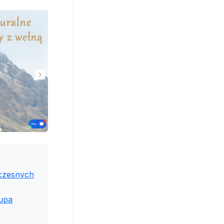
oczesnych
upa