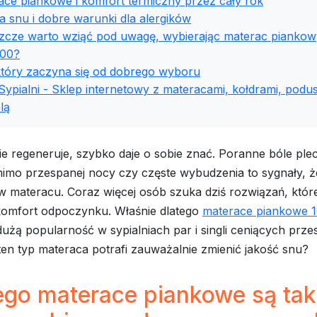
ace piankowe i komfort termiczny przez cały rok
a snu i dobre warunki dla alergików
szcze warto wziąć pod uwagę, wybierając materac piankow
00?
który zaczyna się od dobrego wyboru
Sypialni - Sklep internetowy z materacami, kołdrami, podus
lą
ie regeneruje, szybko daje o sobie znać. Poranne bóle ple
imo przespanej nocy czy częste wybudzenia to sygnały, 
 materacu. Coraz więcej osób szuka dziś rozwiązań, które
komfort odpoczynku. Właśnie dlatego
materace piankowe 
dużą popularność w sypialniach par i singli ceniących prze
ten typ materaca potrafi zauważalnie zmienić jakość snu?
ego materace piankowe są tak