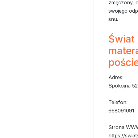
zmęczony, o
swojego odp
snu.
Świat 
mater
poście
Adres:
Spokojna 52
Telefon:
668091091
Strona WW
https://swiat