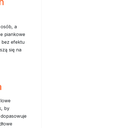
h
osób, a
ce piankowe
 bez efektu
szą się na
a
ólowe
, by
a dopasowuje
idłowe