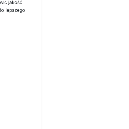
wić jakość
do lepszego
i