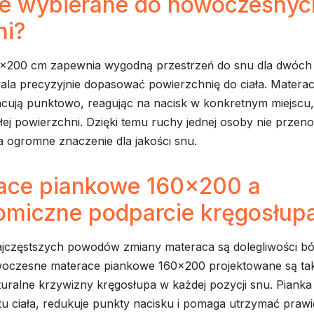
ie wybierane do nowoczesnyc
ni?
x200 cm zapewnia wygodną przestrzeń do snu dla dwóch 
ala precyzyjnie dopasować powierzchnię do ciała. Matera
cują punktowo, reagując na nacisk w konkretnym miejscu,
łej powierzchni. Dzięki temu ruchy jednej osoby nie przeno
a ogromne znaczenie dla jakości snu.
ace piankowe 160x200 a
omiczne podparcie kręgosłup
jczęstszych powodów zmiany materaca są dolegliwości b
oczesne materace piankowe 160x200 projektowane są tak
turalne krzywizny kręgosłupa w każdej pozycji snu. Piank
łtu ciała, redukuje punkty nacisku i pomaga utrzymać praw