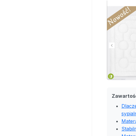
Zawartoś
Dlacz
sypial
Mater
Stabil