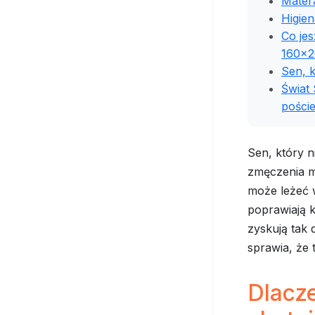
Mater
Higien
Co je
160x2
Sen, 
Świat 
poście
Sen, który n
zmęczenia m
może leżeć w
poprawiają 
zyskują tak 
sprawia, że 
Dlacz