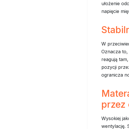
ułożenie odc
napięcie mięś
Stabil
W przeciwień
Oznacza to,
reagują tam,
pozycji prze
ogranicza n
Mater
przez 
Wysokiej jak
wentylację.