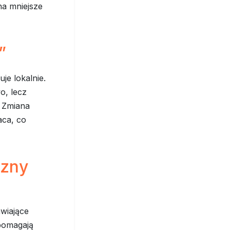
na mniejsze
”
je lokalnie.
o, lecz
. Zmiana
aca, co
czny
wiające
 pomagają