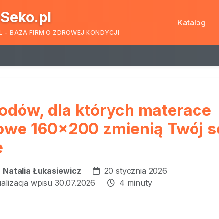
Seko.pl
Katalog
L - BAZA FIRM O ZDROWEJ KONDYCJI
odów, dla których materace
owe 160x200 zmienią Twój s
e
:
Natalia Łukasiewicz
20 stycznia 2026
ualizacja wpisu 30.07.2026
4 minuty