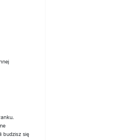
nnej
ranku.
sne
 budzisz się