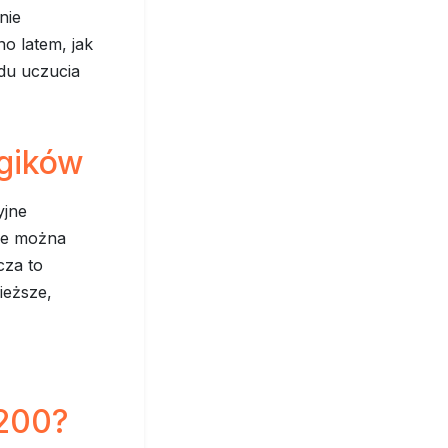
nie
no latem, jak
du uczucia
rgików
yjne
óre można
cza to
ieższe,
,
x200?