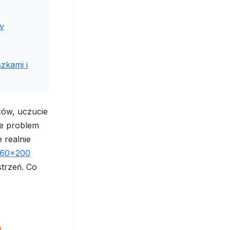
y
zkami i
ców, uczucie
że problem
 realnie
160x200
strzeń. Co