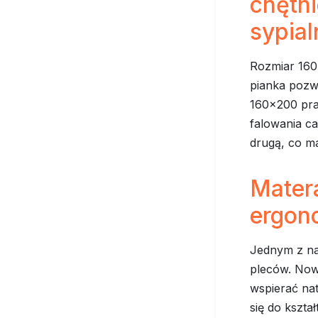
chętn
sypial
Rozmiar 160
pianka pozw
160x200 pra
falowania ca
drugą, co m
Mater
ergon
Jednym z na
pleców. Now
wspierać na
się do kszta