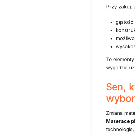
Przy zakupi
gęstość 
konstruk
możliwo
wysokoś
Te elementy 
wygodzie uż
Sen, k
wybor
Zmiana mater
Materace p
technologie,