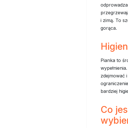
odprowadzać
przegrzewają
i zimą. To s
gorąca.
Higien
Pianka to śr
wypełnienia
zdejmować i 
ograniczenie
bardziej hig
Co je
wybie