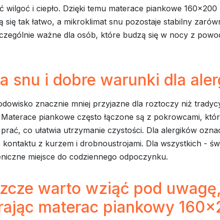
 wilgoć i ciepło. Dzięki temu materace piankowe 160x200 
 się tak łatwo, a mikroklimat snu pozostaje stabilny zarów
zczególnie ważne dla osób, które budzą się w nocy z powo
a snu i dobre warunki dla ale
odowisko znacznie mniej przyjazne dla roztoczy niż tradyc
. Materace piankowe często łączone są z pokrowcami, kt
prać, co ułatwia utrzymanie czystości. Dla alergików ozna
 kontaktu z kurzem i drobnoustrojami. Dla wszystkich - św
ieniczne miejsce do codziennego odpoczynku.
szcze warto wziąć pod uwagę
rając materac piankowy 160