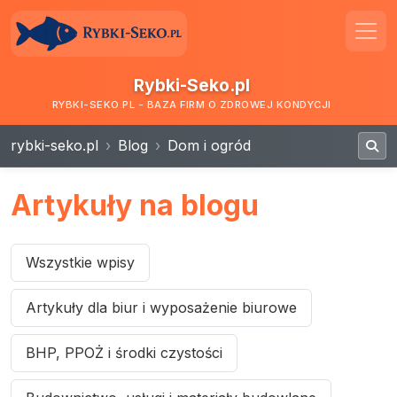
Rybki-Seko.pl
RYBKI-SEKO.PL - BAZA FIRM O ZDROWEJ KONDYCJI
rybki-seko.pl
Blog
Dom i ogród
Artykuły na blogu
Wszystkie wpisy
Artykuły dla biur i wyposażenie biurowe
BHP, PPOŻ i środki czystości