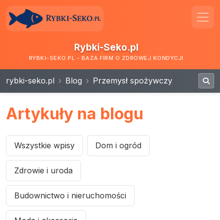
Rybki-Seko.pl
RYBKI-SEKO.PL - BAZA FIRM O ZDROWEJ KONDYCJI
rybki-seko.pl
Blog
Przemysł spożywczy
Artykuły na blogu
Wszystkie wpisy
Dom i ogród
Zdrowie i uroda
Budownictwo i nieruchomości