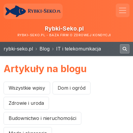
Rybki-Seko.pl
RYBKI-SEKO.PL - BAZA FIRM O ZDROWEJ KONDYCJI
rybki-seko.pl
Blog
IT i telekomunikacja
Artykuły na blogu
Wszystkie wpisy
Dom i ogród
Zdrowie i uroda
Budownictwo i nieruchomości