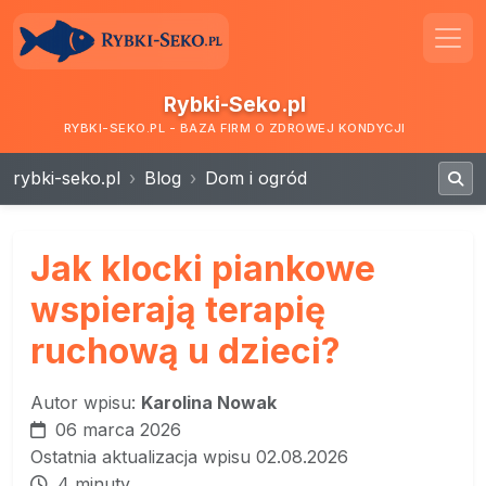
Rybki-Seko.pl
RYBKI-SEKO.PL - BAZA FIRM O ZDROWEJ KONDYCJI
rybki-seko.pl
Blog
Dom i ogród
Jak klocki piankowe
wspierają terapię
ruchową u dzieci?
Autor wpisu:
Karolina Nowak
06 marca 2026
Ostatnia aktualizacja wpisu 02.08.2026
4 minuty