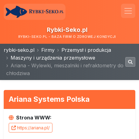
Rybki-Seko.pl
RYBKI-SEKO.PL - BAZA FIRM O ZDROWEJ KONDYCJI
rybki-seko.pl
Firmy
Przemysł i produkcja
Maszyny i urządzenia przemysłowe
Ariana - Wylewki, mieszalniki i refraktometry do
chłodziwa
Ariana Systems Polska
Strona WWW:
https://ariana.pl/