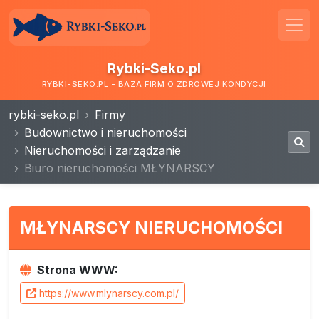
Rybki-Seko.pl
RYBKI-SEKO.PL - BAZA FIRM O ZDROWEJ KONDYCJI
rybki-seko.pl
Firmy
Budownictwo i nieruchomości
Nieruchomości i zarządzanie
Biuro nieruchomości MŁYNARSCY
MŁYNARSCY NIERUCHOMOŚCI
Strona WWW:
https://www.mlynarscy.com.pl/