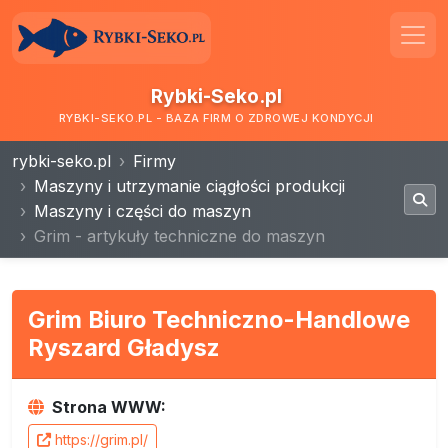
Rybki-Seko.pl
RYBKI-SEKO.PL - BAZA FIRM O ZDROWEJ KONDYCJI
rybki-seko.pl
Firmy
Maszyny i utrzymanie ciągłości produkcji
Maszyny i części do maszyn
Grim - artykuły techniczne do maszyn
Grim Biuro Techniczno-Handlowe
Ryszard Gładysz
Strona WWW:
https://grim.pl/