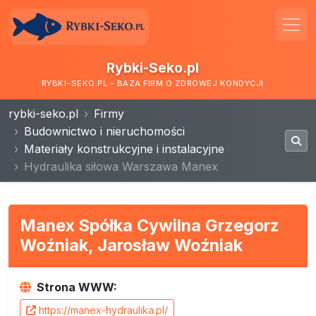
Rybki-Seko.pl
RYBKI-SEKO.PL - BAZA FIRM O ZDROWEJ KONDYCJI
rybki-seko.pl
Firmy
Budownictwo i nieruchomości
Materiały konstrukcyjne i instalacyjne
Hydraulika siłowa Warszawa Manex
Manex Spółka Cywilna Grzegorz
Woźniak, Jarosław Woźniak
Strona WWW:
https://manex-hydraulika.pl/