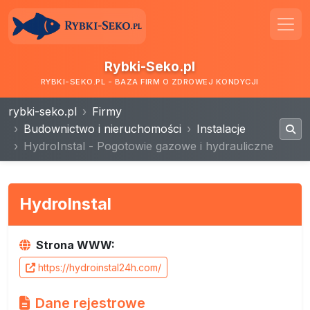
Rybki-Seko.pl
RYBKI-SEKO.PL - BAZA FIRM O ZDROWEJ KONDYCJI
rybki-seko.pl
Firmy
Budownictwo i nieruchomości
Instalacje
HydroInstal - Pogotowie gazowe i hydrauliczne
HydroInstal
Strona WWW:
https://hydroinstal24h.com/
Dane rejestrowe