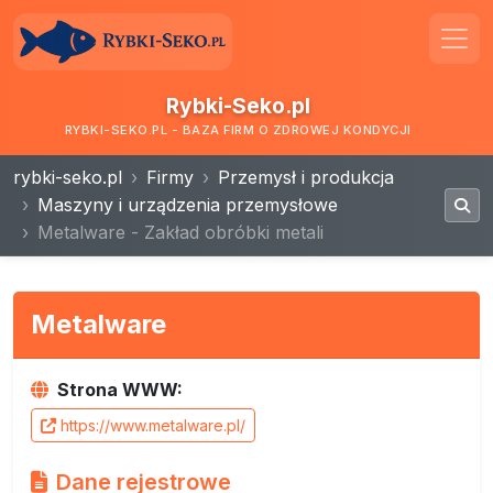
Rybki-Seko.pl
RYBKI-SEKO.PL - BAZA FIRM O ZDROWEJ KONDYCJI
rybki-seko.pl
Firmy
Przemysł i produkcja
Maszyny i urządzenia przemysłowe
Metalware - Zakład obróbki metali
Metalware
Strona WWW:
https://www.metalware.pl/
Dane rejestrowe