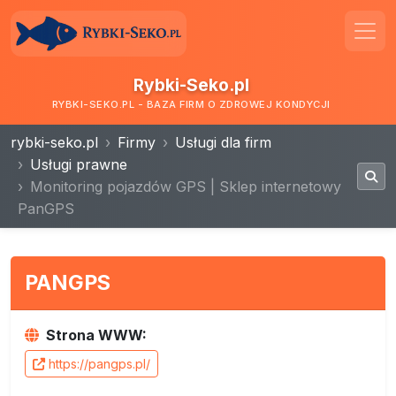
Rybki-Seko.pl
RYBKI-SEKO.PL - BAZA FIRM O ZDROWEJ KONDYCJI
rybki-seko.pl
Firmy
Usługi dla firm
Usługi prawne
Monitoring pojazdów GPS | Sklep internetowy
PanGPS
PANGPS
Strona WWW:
https://pangps.pl/