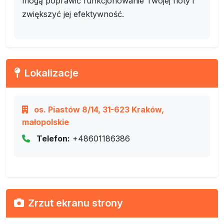
mogą poprawić funkcjonowanie Twojej floty i
zwiększyć jej efektywność.
Lokalizacje
os. Piastów 8/14, 31-623 Kraków,
małopolskie
Telefon:
+48601186386
Zrzut ekranu strony