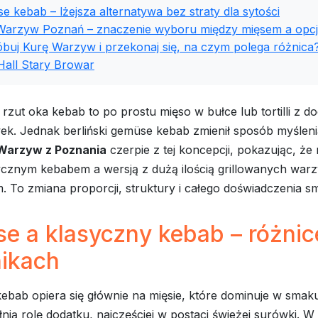
 kebab – lżejsza alternatywa bez straty dla sytości
Warzyw Poznań – znaczenie wyboru między mięsem a opc
buj Kurę Warzyw i przekonaj się, na czym polega różnica
Hall Stary Browar
rzut oka kebab to po prostu mięso w bułce lub tortilli z d
ek. Jednak berliński gemüse kebab zmienił sposób myśleni
Warzyw z Poznania
czerpie z tej koncepcji, pokazując, że
cznym kebabem a wersją z dużą ilością grillowanych warzy
m. To zmiana proporcji, struktury i całego doświadczenia 
e a klasyczny kebab – różnic
nikach
ebab opiera się głównie na mięsie, które dominuje w smaku 
ią rolę dodatku, najczęściej w postaci świeżej surówki. 