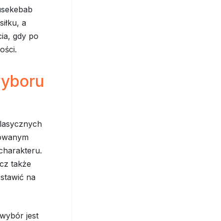
üsekebab
iłku, a
ia, gdy po
ości.
wyboru
klasycznych
rowanym
 charakteru.
cz także
stawić na
wybór jest