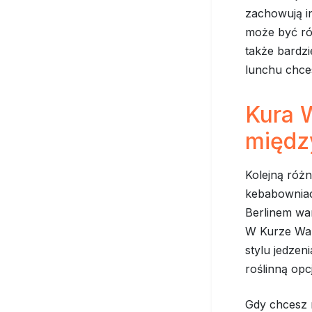
zachowują i
może być rów
także bardzi
lunchu chce
Kura 
międz
Kolejną różn
kebabowniac
Berlinem war
W Kurze War
stylu jedzen
roślinną opc
Gdy chcesz 