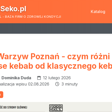
Seko.pl
Katalog
L - BAZA FIRM O ZDROWEJ KONDYCJI
Warzyw Poznań - czym różni 
e kebab od klasycznego ke
:
Dominika Duda
12 lutego 2026
ualizacja wpisu 02.08.2026
3 minuty
m