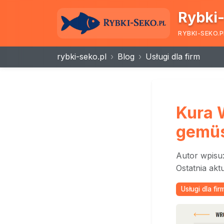
Rybki-
RYBKI-SEKO.P
rybki-seko.pl
Blog
Usługi dla firm
Kura 
gemüs
Autor wpisu
Ostatnia akt
Usługi dla fir