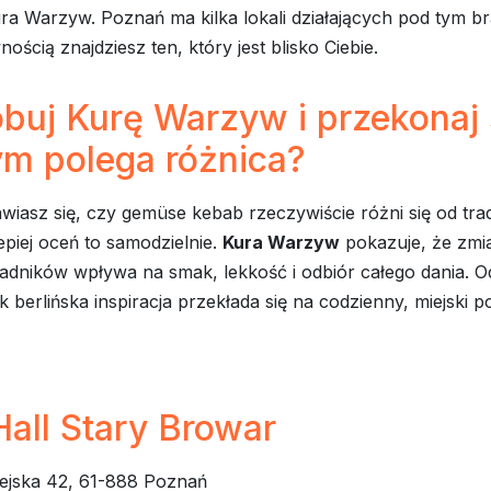
ura Warzyw. Poznań ma kilka lokali działających pod tym b
ością znajdziesz ten, który jest blisko Ciebie.
buj Kurę Warzyw i przekonaj 
ym polega różnica?
awiasz się, czy gemüse kebab rzeczywiście różni się od tr
epiej oceń to samodzielnie.
Kura Warzyw
pokazuje, że zmi
ładników wpływa na smak, lekkość i odbiór całego dania. O
k berlińska inspiracja przekłada się na codzienny, miejski po
all Stary Browar
iejska 42, 61-888 Poznań