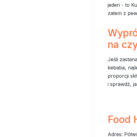
jeden - to K
zatem z pewn
Wypró
na cz
Jeśli zastan
kebaba, najl
proporcji sk
i sprawdź, ja
Food H
Adres: Półw