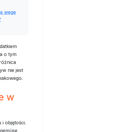
ją wege
?
odatkiem
a o tym
 różnica
w nie jest
smakowego.
e w
i objętości.
W gemüse