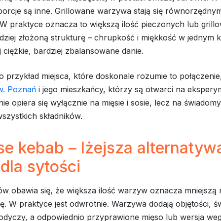
porcje są inne. Grillowane warzywa stają się równorzędn
 W praktyce oznacza to większą ilość pieczonych lub gril
ziej złożoną strukturę – chrupkość i miękkość w jednym k
ej ciężkie, bardziej zbalansowane danie.
 o przykład miejsca, które doskonale rozumie to połączenie
w. Poznań
i jego mieszkańcy, którzy są otwarci na ekspery
nie opiera się wyłącznie na mięsie i sosie, lecz na świadom
szystkich składników.
e kebab – lżejsza alternatyw
 dla sytości
tów obawia się, że większa ilość warzyw oznacza mniejszą
ię. W praktyce jest odwrotnie. Warzywa dodają objętości, św
słodyczy, a odpowiednio przyprawione mięso lub wersja we