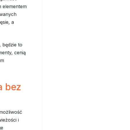
ym elementem
lowanych
ęsie, a
, będzie to
menty, cenią
ym
a bez
 możliwość
ieżości i
ge