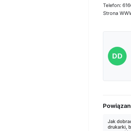
Telefon: 61
Strona WWW:
DD
Powiązan
Jak dobrać
drukarki, b