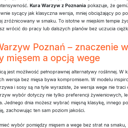
ntensywność.
Kura Warzyw z Poznania
pokazuje, że gem
nie sycący jak klasyczna wersja, mniej obciążający po pos
ej zróżnicowany w smaku. To istotne w miejskim tempie życ
sz wrócić do pracy lub dalszych planów bez uczucia ciężk
Warzyw Poznań – znaczenie 
y mięsem a opcją wege
icą jest możliwość pełnoprawnej alternatywy roślinnej. W 
h wersja bez mięsa bywa kompromisem. W modelu inspi
zywa i sosy są na tyle wyraziste, że wersja wege nie traci
zyw wybór dotyczy nie tylko preferencji żywieniowych, le
ia. Jednego dnia możesz wybrać mięsną klasykę, innego po
ję, zachowując ten sam poziom jakości.
mieć wybór pomiędzy mięsem a wege bez strat na smaku, 