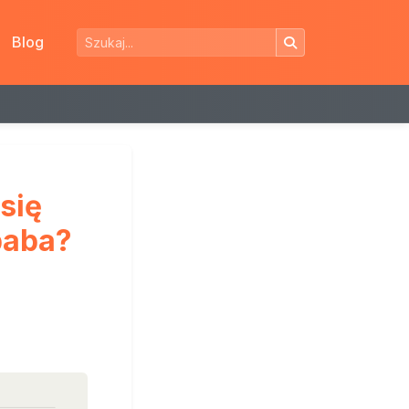
Blog
się
baba?