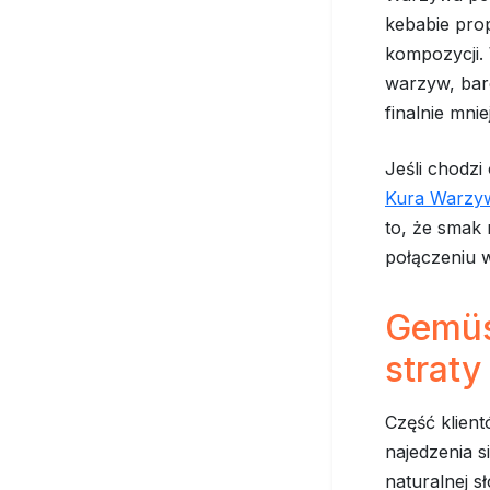
kebabie pro
kompozycji.
warzyw, bard
finalnie mni
Jeśli chodzi
Kura Warzy
to, że smak 
połączeniu w
Gemüs
straty
Część klien
najedzenia s
naturalnej 