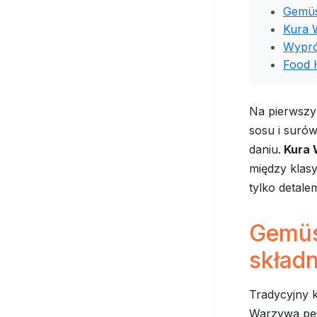
Gemüse
Kura 
Wypró
Food 
Na pierwszy 
sosu i surów
daniu.
Kura 
między klasy
tylko detale
Gemüs
skład
Tradycyjny k
Warzywa pełn