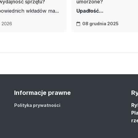
wydajność sprzętu?
umorzone?
owiednich wkładów ma...
Upadłość...
 2026
08 grudnia 2025
Informacje prawne
Ry
Ry
Polityka prywatności
Pl
rz