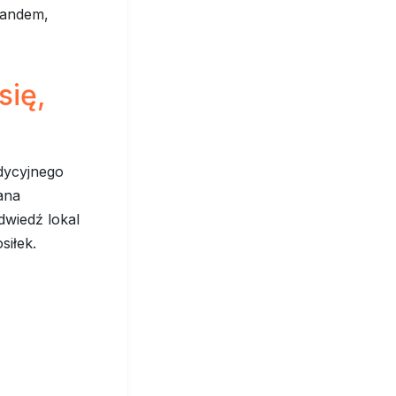
randem,
się,
adycyjnego
ana
dwiedź lokal
siłek.