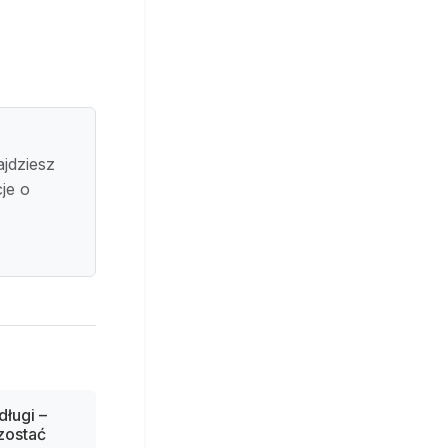
ajdziesz
je o
ługi –
zostać