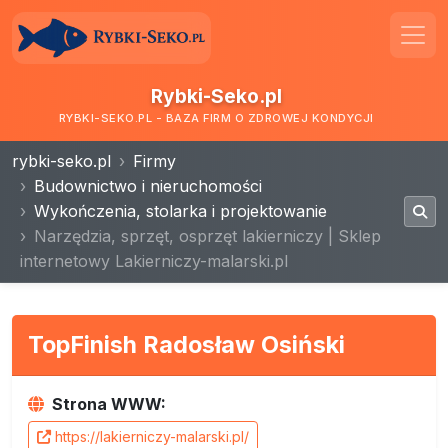
Rybki-Seko.pl
RYBKI-SEKO.PL - BAZA FIRM O ZDROWEJ KONDYCJI
rybki-seko.pl
Firmy
Budownictwo i nieruchomości
Wykończenia, stolarka i projektowanie
Narzędzia, sprzęt, osprzęt lakierniczy | Sklep
internetowy Lakierniczy-malarski.pl
TopFinish Radosław Osiński
Strona WWW:
https://lakierniczy-malarski.pl/