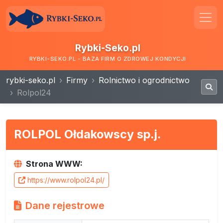
Rybki-Seko.pl
RYBKI-SEKO.PL - BAZA FIRM O ZDROWEJ KONDYCJI
rybki-seko.pl
Firmy
Rolnictwo i ogrodnictwo
Rolpol24
ROLPOL Ołdakowscy sp.j.
Strona WWW:
https://www.rolpol24.pl/
Dane rejestrowe