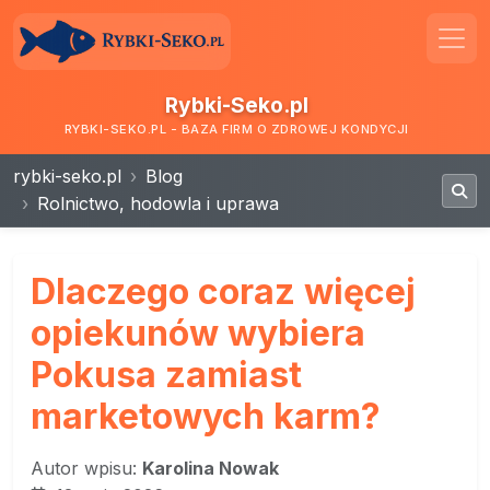
Rybki-Seko.pl
RYBKI-SEKO.PL - BAZA FIRM O ZDROWEJ KONDYCJI
rybki-seko.pl
Blog
Rolnictwo, hodowla i uprawa
Dlaczego coraz więcej
opiekunów wybiera
Pokusa zamiast
marketowych karm?
Autor wpisu:
Karolina Nowak