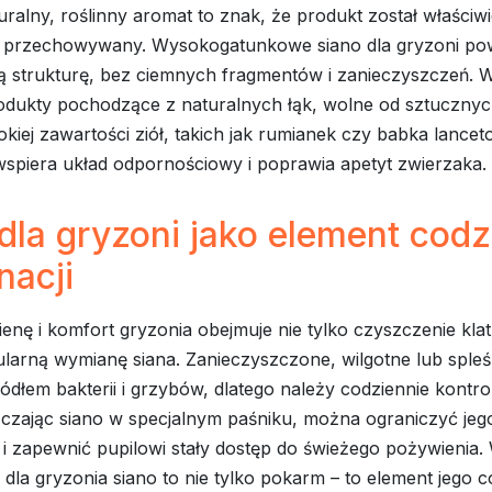
uralny, roślinny aromat to znak, że produkt został właściw
 przechowywany. Wysokogatunkowe siano dla gryzoni po
 strukturę, bez ciemnych fragmentów i zanieczyszczeń. 
odukty pochodzące z naturalnych łąk, wolne od sztuczny
kiej zawartości ziół, takich jak rumianek czy babka lancet
spiera układ odpornościowy i poprawia apetyt zwierzaka.
dla gryzoni jako element codz
nacji
ienę i komfort gryzonia obejmuje nie tylko czyszczenie klatk
larną wymianę siana. Zanieczyszczone, wilgotne lub spleś
dłem bakterii i grzybów, dlatego należy codziennie kontr
zczając siano w specjalnym paśniku, można ograniczyć jeg
i zapewnić pupilowi stały dostęp do świeżego pożywienia.
 dla gryzonia siano to nie tylko pokarm – to element jego 