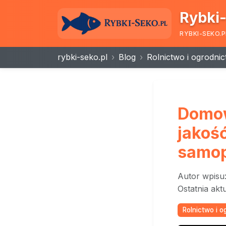
Rybki-
RYBKI-SEKO.P
rybki-seko.pl
Blog
Rolnictwo i ogrodni
Domow
jakoś
samop
Autor wpisu
Ostatnia akt
Rolnictwo i 