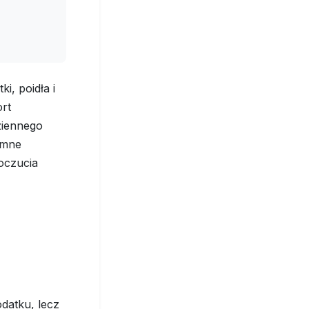
i, poidła i
ort
ziennego
omne
oczucia
odatku, lecz