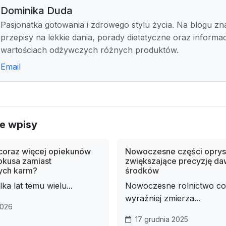
Dominika Duda
Pasjonatka gotowania i zdrowego stylu życia. Na blogu zn
przepisy na lekkie dania, porady dietetyczne oraz informac
wartościach odżywczych różnych produktów.
Email
e wpisy
coraz więcej opiekunów
Nowoczesne części opry
okusa zamiast
zwiększające precyzję d
ych karm?
środków
ka lat temu wielu...
Nowoczesne rolnictwo co
wyraźniej zmierza...
2026
17 grudnia 2025