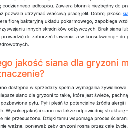
ę codziennego jadłospisu. Zawiera błonnik niezbędny do p
az pozwala utrzymać właściwą pracę jelit. Dobrej jakości
si
era florę bakteryjną układu pokarmowego, zapobiega wzd
zyswajaniu innych składników odżywczych. Brak siana lub
 prowadzić do zaburzeń trawienia, a w konsekwencji – d
zdrowotnych.
go jakość siana dla gryzoni 
znaczenie?
iano dostępne w sprzedaży spełnia wymagania żywieniowe
jlepsze siano dla gryzoni to takie, które jest świeże, pachn
 pozbawione pyłu. Pył i pleśń to potencjalne źródła alergii
 Wysokiej jakości siano ma także odpowiednią strukturę –
ale nie przesuszone. Dzięki temu wspomaga proces ścieran
lnie ważne, ponieważ zęby gryzoni rosną przez całe życie.