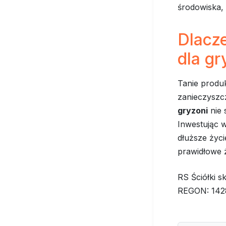
środowiska,
Dlacze
dla gr
Tanie produ
zanieczyszc
gryzoni
nie 
Inwestując w
dłuższe życi
prawidłowe ż
RS Ściółki s
REGON: 1428