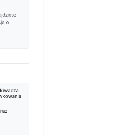
ajdziesz
je o
skiwacza
awkowania
raz