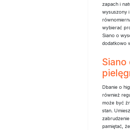
zapach i nat
wysuszony i
równomierną
wybierać pr
Siano o wyso
dodatkowo w
Siano 
pielęg
Dbanie o hig
również regu
może być źró
stan. Umies
zabrudzenie 
pamiętać, że