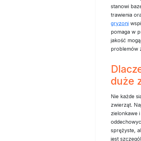
stanowi baz
trawienia or
gryzoni
wspi
pomaga w pr
jakość mogą
problemów 
Dlacze
duże 
Nie każde s
zwierząt. Na
zielonkawe i
oddechowych.
sprężyste, 
jest szczegó