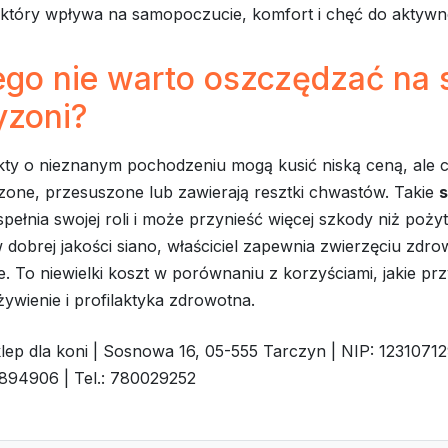
 który wpływa na samopoczucie, komfort i chęć do aktywn
go nie warto oszczędzać na s
yzoni?
kty o nieznanym pochodzeniu mogą kusić niską ceną, ale c
zone, przesuszone lub zawierają resztki chwastów. Takie
s
spełnia swojej roli i może przynieść więcej szkody niż poży
 dobrej jakości siano, właściciel zapewnia zwierzęciu zdrow
e. To niewielki koszt w porównaniu z korzyściami, jakie pr
ywienie i profilaktyka zdrowotna.
klep dla koni | Sosnowa 16, 05-555 Tarczyn | NIP: 12310712
94906 | Tel.: 780029252