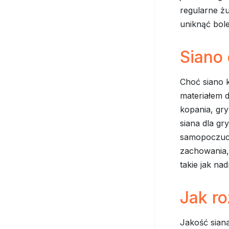
regularne żu
uniknąć bol
Siano 
Choć siano k
materiałem d
kopania, gry
siana dla gr
samopoczuci
zachowania, 
takie jak na
Jak ro
Jakość sian