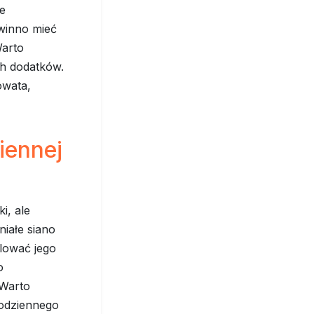
ie
winno mieć
Warto
ch dodatków.
owata,
iennej
i, ale
niałe siano
olować jego
o
 Warto
codziennego