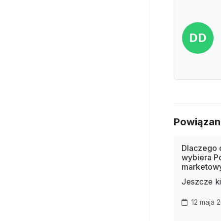
DD
Powiązan
Dlaczego 
wybiera P
marketow
Jeszcze kil
12 maja 