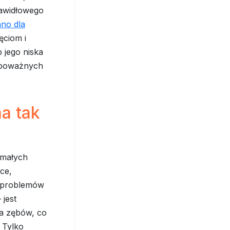
rawidłowego
ano dla
ęciom i
 jego niska
o poważnych
ma tak
 małych
ące,
 i problemów
 jest
ia zębów, co
 Tylko