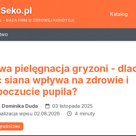
Seko.pl
Katalog
L - BAZA FIRM O ZDROWEJ KONDYCJI
ctwo
a pielęgnacja gryzoni - dla
ć siana wpływa na zdrowie i
oczucie pupila?
:
Dominika Duda
03 listopada 2025
ualizacja wpisu 02.08.2026
4 minuty
ogrodnictwo