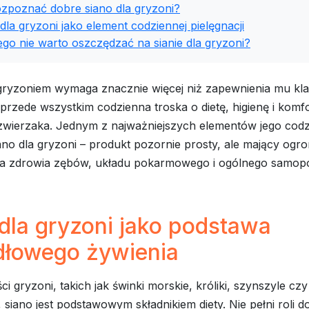
ozpoznać dobre siano dla gryzoni?
dla gryzoni jako element codziennej pielęgnacji
go nie warto oszczędzać na sianie dla gryzoni?
ryzoniem wymaga znacznie więcej niż zapewnienia mu klatk
przede wszystkim codzienna troska o dietę, higienę i komf
zwierzaka. Jednym z najważniejszych elementów jego cod
ano dla gryzoni – produkt pozornie prosty, ale mający ogr
la zdrowia zębów, układu pokarmowego i ogólnego samop
dla gryzoni jako podstawa
dłowego żywienia
ci gryzoni, takich jak świnki morskie, króliki, szynszyle czy
, siano jest podstawowym składnikiem diety. Nie pełni roli d