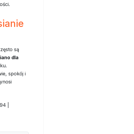
ości.
ianie
zęsto są
iano dla
tku.
ie, spokój i
zynosi
94 |