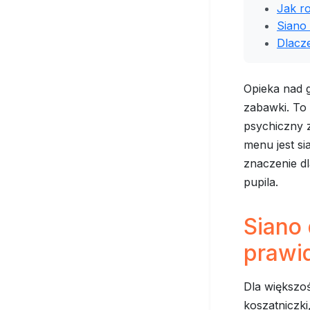
Jak r
Siano 
Dlacze
Opieka nad g
zabawki. To 
psychiczny 
menu jest si
znaczenie d
pupila.
Siano 
prawi
Dla większoś
koszatniczki