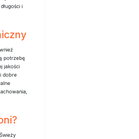
długości i
hiczny
ównież
ą potrzebę
j jakości
 i dobre
ralne
 zachowania,
oni?
 Świeży