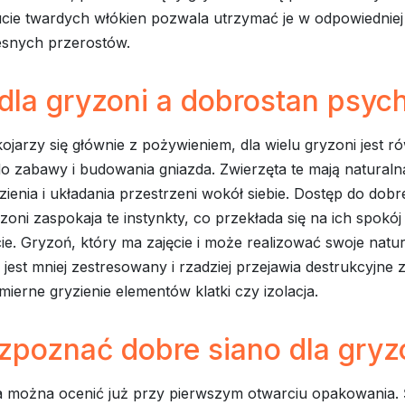
cie twardych włókien pozwala utrzymać je w odpowiedniej 
esnych przerostów.
dla gryzoni a dobrostan psyc
ojarzy się głównie z pożywieniem, dla wielu gryzoni jest r
o zabawy i budowania gniazda. Zwierzęta te mają naturaln
zienia i układania przestrzeni wokół siebie. Dostęp do dobre
yzoni zaspokaja te instynkty, co przekłada się na ich spokój
e. Gryzoń, który ma zajęcie i może realizować swoje natu
jest mniej zestresowany i rzadziej przejawia destrukcyjne
dmierne gryzienie elementów klatki czy izolacja.
zpoznać dobre siano dla gryz
a można ocenić już przy pierwszym otwarciu opakowania.