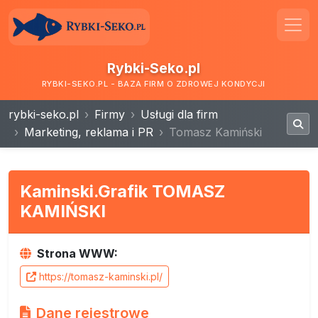
Rybki-Seko.pl
RYBKI-SEKO.PL - BAZA FIRM O ZDROWEJ KONDYCJI
rybki-seko.pl
Firmy
Usługi dla firm
Marketing, reklama i PR
Tomasz Kamiński
Kaminski.Grafik TOMASZ
KAMIŃSKI
Strona WWW:
https://tomasz-kaminski.pl/
Dane rejestrowe