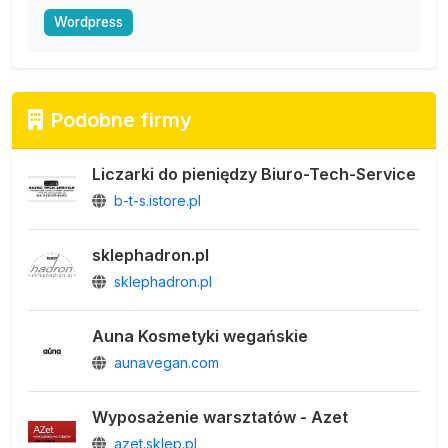
Wordpress
Podobne firmy
Liczarki do pieniędzy Biuro-Tech-Service
b-t-s.istore.pl
sklephadron.pl
sklephadron.pl
Auna Kosmetyki wegańskie
aunavegan.com
Wyposażenie warsztatów - Azet
azet.sklep.pl