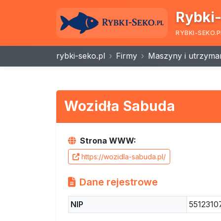
Rybki-
RYBKI-SEKO.P
rybki-seko.pl
Firmy
Maszyny i utrzymani
Wozidła Sabuda
Strona WWW:
https://wozidla-sabuda.pl/
Dane rejestrowe
NIP
5512310