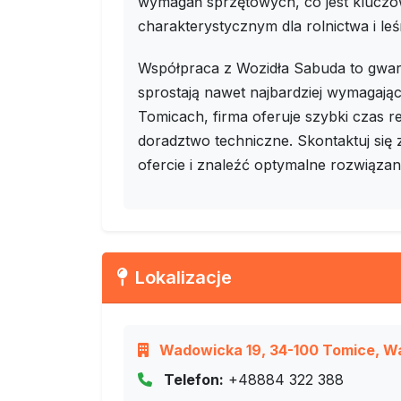
wymagań sprzętowych, co jest kluczo
charakterystycznym dla rolnictwa i leś
Współpraca z Wozidła Sabuda to gwara
sprostają nawet najbardziej wymagając
Tomicach, firma oferuje szybki czas r
doradztwo techniczne. Skontaktuj się z
ofercie i znaleźć optymalne rozwiązan
Lokalizacje
Wadowicka 19, 34-100 Tomice, Wa
Telefon:
+48884 322 388