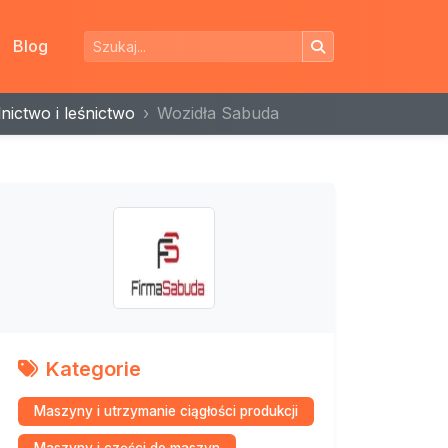
Blog
nictwo i leśnictwo
Wozidła Sabuda
Kategorie
Maszyny i utrzymanie ciągłości produkcji