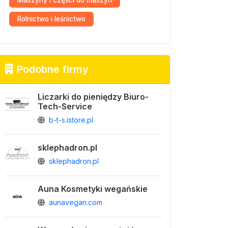
Maszyny i części do maszyn
Rolnictwo i leśnictwo
Podobne firmy
Liczarki do pieniędzy Biuro-
Tech-Service
b-t-s.istore.pl
sklephadron.pl
sklephadron.pl
Auna Kosmetyki wegańskie
aunavegan.com