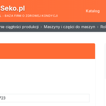
Seko.pl
Katalog
L - BAZA FIRM O ZDROWEJ KONDYCJI
e ciągłości produkcji
Maszyny i części do maszyn
Rol
723