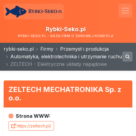
Rybki-Seko.pl
RYBKI-SEKO.PL - BAZA FIRM O ZDROWEJ KONDYCJI
rybki-seko.pl
Firmy
Przemysł i produkcja
Automatyka, elektrotechnika i utrzymanie ruchu
ZELTECH - Elektryczne układy napędowe
ZELTECH MECHATRONIKA Sp. z
o.o.
Strona WWW:
https://zeltech.pl/