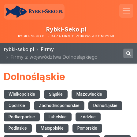
Rybki-Seko.pl
RYBKI-SEKO.PL - BAZA FIRM O ZDROWEJ KONDYCJI
rybki-seko.pl
Firmy
Firmy z województwa Dolnośląskiego
Dolnośląskie
Wielkopolskie
Śląskie
Mazowieckie
Opolskie
Zachodniopomorskie
Dolnośląskie
Podkarpackie
Lubelskie
Łódzkie
Podlaskie
Małopolskie
Pomorskie