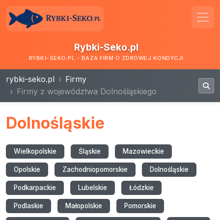
Rybki-Seko.pl
RYBKI-SEKO.PL - BAZA FIRM O ZDROWEJ KONDYCJI
rybki-seko.pl
Firmy
Firmy z województwa Dolnośląskiego
Dolnośląskie
Wielkopolskie
Śląskie
Mazowieckie
Opolskie
Zachodniopomorskie
Dolnośląskie
Podkarpackie
Lubelskie
Łódzkie
Podlaskie
Małopolskie
Pomorskie