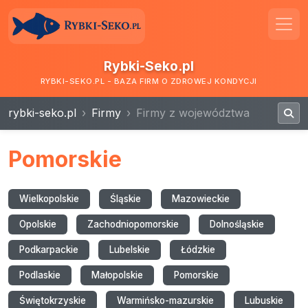
Rybki-Seko.pl
RYBKI-SEKO.PL - BAZA FIRM O ZDROWEJ KONDYCJI
rybki-seko.pl
Firmy
Firmy z województwa
Pomorskie
Wielkopolskie
Śląskie
Mazowieckie
Opolskie
Zachodniopomorskie
Dolnośląskie
Podkarpackie
Lubelskie
Łódzkie
Podlaskie
Małopolskie
Pomorskie
Świętokrzyskie
Warmińsko-mazurskie
Lubuskie