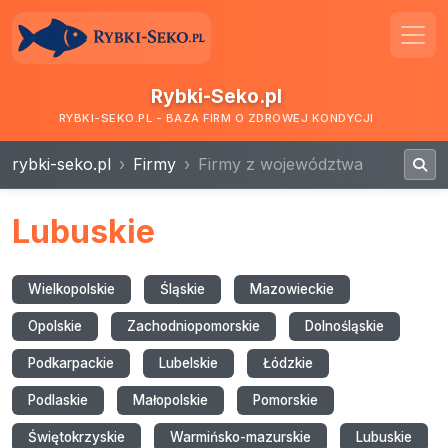
Rybki-Seko.pl
RYBKI-SEKO.PL - BAZA FIRM O ZDROWEJ KONDYCJI
rybki-seko.pl
Firmy
Firmy z województwa
Lubuskie
Wielkopolskie
Śląskie
Mazowieckie
Opolskie
Zachodniopomorskie
Dolnośląskie
Podkarpackie
Lubelskie
Łódzkie
Podlaskie
Małopolskie
Pomorskie
Świętokrzyskie
Warmińsko-mazurskie
Lubuskie