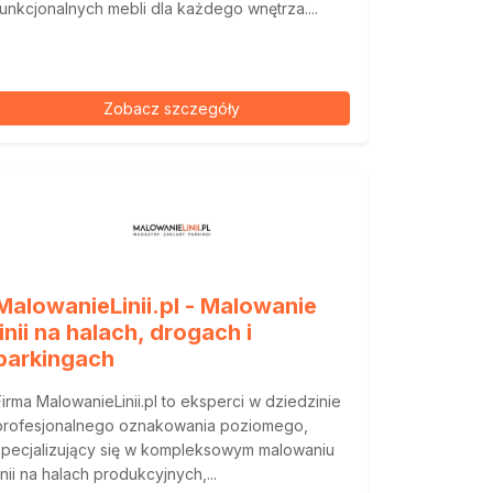
funkcjonalnych mebli dla każdego wnętrza....
Zobacz szczegóły
MalowanieLinii.pl - Malowanie
linii na halach, drogach i
parkingach
Firma MalowanieLinii.pl to eksperci w dziedzinie
profesjonalnego oznakowania poziomego,
specjalizujący się w kompleksowym malowaniu
linii na halach produkcyjnych,...