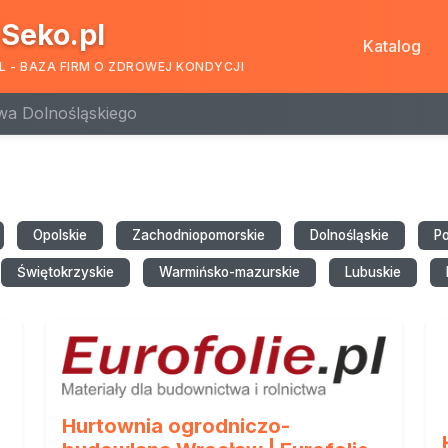
Seko.pl
Katalog
L - BAZA FIRM O ZDROWEJ KONDYCJI
wa Dolnośląskiego
Opolskie
Zachodniopomorskie
Dolnośląskie
P
Świętokrzyskie
Warmińsko-mazurskie
Lubuskie
Hurtownia ogrodniczo-