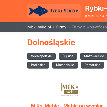
Rybki-
RYBKI-SEKO.P
rybki-seko.pl
Firmy
Firmy z województ
Dolnośląskie
Wielkopolskie
Śląskie
Mazowieckie
Podlaskie
Małopolskie
Pomorskie
MiKs-Meble - Meble na wymiar