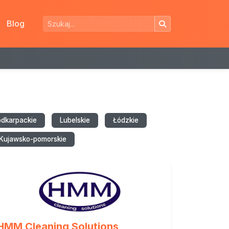
Blog
odkarpackie
Lubelskie
Łódzkie
Kujawsko-pomorskie
HMM Cleaning Solutions