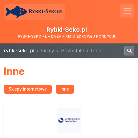
Rybki-Seko.pl
RYBKI-SEKO.PL - BAZA FIRM O ZDROWEJ KONDYCJI
rybki-seko.pl
Firmy
Pozostałe
Inne
Inne
Sklepy internetowe
Inne