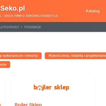
Seko.pl
Katalog
L - BAZA FIRM O ZDROWEJ KONDYCJI
ruchomości
Instalacje
gi wykonawcze i remonty
Wykończenia, stolarka i projektowani
lacje
e
Bojler Sklep