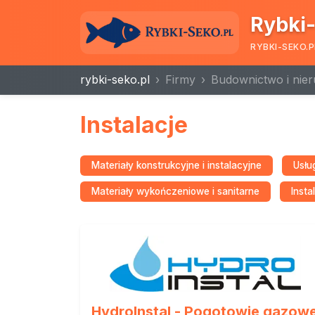
Rybki-
RYBKI-SEKO.P
rybki-seko.pl
Firmy
Budownictwo i nie
Instalacje
Materiały konstrukcyjne i instalacyjne
Usłu
Materiały wykończeniowe i sanitarne
Insta
HydroInstal - Pogotowie gazow