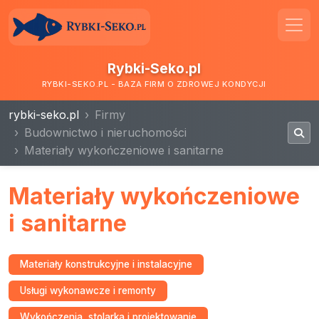
Rybki-Seko.pl
RYBKI-SEKO.PL - BAZA FIRM O ZDROWEJ KONDYCJI
rybki-seko.pl
Firmy
Budownictwo i nieruchomości
Materiały wykończeniowe i sanitarne
Materiały wykończeniowe
i sanitarne
Materiały konstrukcyjne i instalacyjne
Usługi wykonawcze i remonty
Wykończenia, stolarka i projektowanie