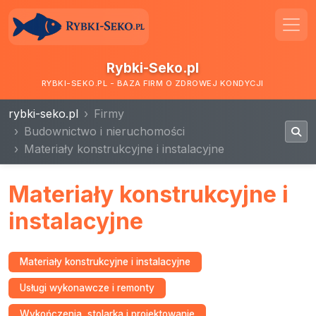
Rybki-Seko.pl
RYBKI-SEKO.PL - BAZA FIRM O ZDROWEJ KONDYCJI
rybki-seko.pl
Firmy
Budownictwo i nieruchomości
Materiały konstrukcyjne i instalacyjne
Materiały konstrukcyjne i
instalacyjne
Materiały konstrukcyjne i instalacyjne
Usługi wykonawcze i remonty
Wykończenia, stolarka i projektowanie