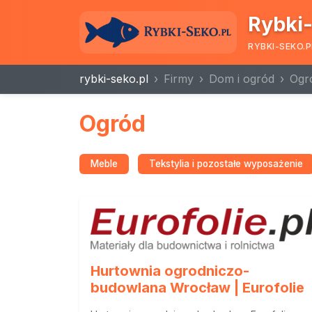
Rybki-
RYBKI-SEKO.P
rybki-seko.pl
Firmy
Dom i ogród
Ogr
Ogród
Meble
Tekstylia i pozostałe wyposażenie
Hurtownia ogrodniczo-
budowlana Wrocław | Eurofolie