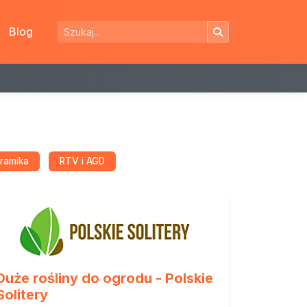
Blog
eramika
RTV i AGD
Duże rośliny do ogrodu - Polskie
Solitery