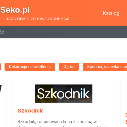
Seko.pl
Katalog
L - BAZA FIRM O ZDROWEJ KONDYCJI
ód
Dekoracje i oświetlenie
Ogród
Kuchnia, łazienka i c
Szkodnik
Szkodnik, renomowana firma z siedzibą w