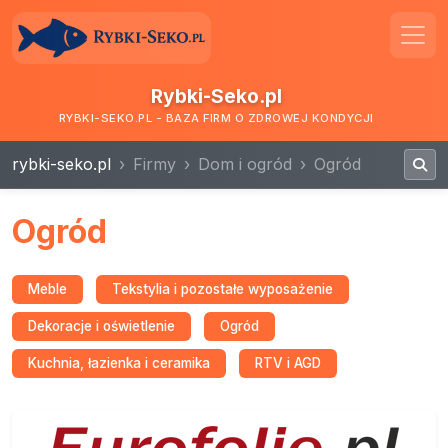
Rybki-Seko.pl
RYBKI-SEKO.PL - BAZA FIRM O ZDROWEJ KONDYCJI
rybki-seko.pl
Firmy
Dom i ogród
Ogród
Ogród
Meble
Tekstylia i pozostałe wyposażenie
Dekoracje i oświetlenie
Ogród
Kuchnia, łazienka i ceramika
RTV i AGD