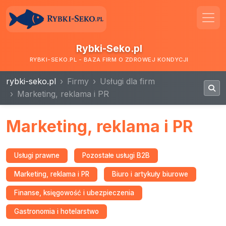
Rybki-Seko.pl
RYBKI-SEKO.PL - BAZA FIRM O ZDROWEJ KONDYCJI
rybki-seko.pl
Firmy
Usługi dla firm
Marketing, reklama i PR
Marketing, reklama i PR
Usługi prawne
Pozostałe usługi B2B
Marketing, reklama i PR
Biuro i artykuły biurowe
Finanse, księgowość i ubezpieczenia
Gastronomia i hotelarstwo