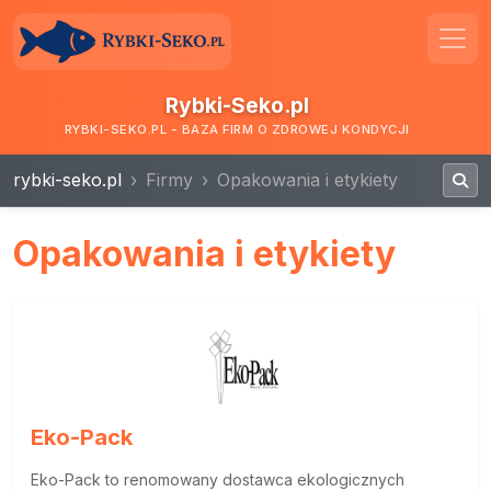
Rybki-Seko.pl
RYBKI-SEKO.PL - BAZA FIRM O ZDROWEJ KONDYCJI
rybki-seko.pl
Firmy
Opakowania i etykiety
Opakowania i etykiety
Eko-Pack
Eko-Pack to renomowany dostawca ekologicznych