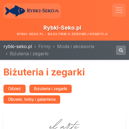
Rybki-Seko.pl
RYBKI-SEKO.PL - BAZA FIRM O ZDROWEJ KONDYCJI
rybki-seko.pl
Firmy
Moda i akcesoria
Biżuteria i zegarki
Biżuteria i zegarki
Odzież
Biżuteria i zegarki
Obuwie, torby i galanteria