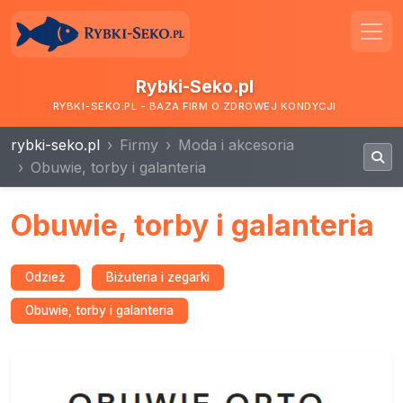
Rybki-Seko.pl
RYBKI-SEKO.PL - BAZA FIRM O ZDROWEJ KONDYCJI
rybki-seko.pl
Firmy
Moda i akcesoria
Obuwie, torby i galanteria
Obuwie, torby i galanteria
Odzież
Biżuteria i zegarki
Obuwie, torby i galanteria