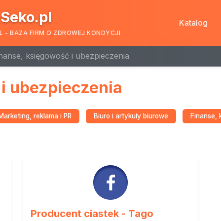
Seko.pl
Katalog
L - BAZA FIRM O ZDROWEJ KONDYCJI
nanse, księgowość i ubezpieczenia
i ubezpieczenia
Marketing, reklama i PR
Biuro i artykuły biurowe
Finanse, 
Producent ciastek - Tago