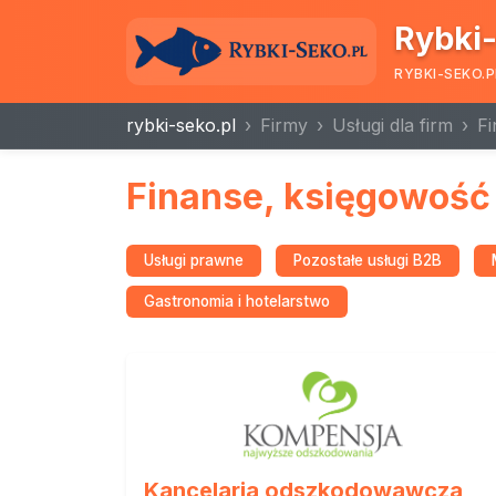
Rybki-
RYBKI-SEKO.P
rybki-seko.pl
Firmy
Usługi dla firm
Fi
Finanse, księgowość 
Usługi prawne
Pozostałe usługi B2B
Gastronomia i hotelarstwo
Kancelaria odszkodowawcza