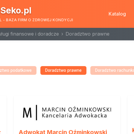
Seko.pl
Katalog
L - BAZA FIRM O ZDROWEJ KONDYCJI
ługi finansowe i doradcze
Doradztwo prawne
ztwo podatkowe
Doradztwo prawne
Doradztwo rachunk
Adwokat Marcin Oźminkowski
t