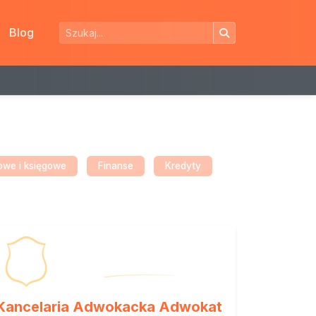
Blog
owe i księgowe
Finanse
Kredyty
Kancelaria Adwokacka Adwokat