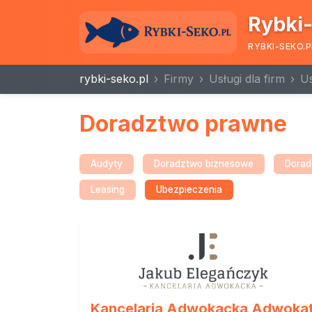
Rybki-
RYBKI-SEKO.P
rybki-seko.pl
Firmy
Usługi dla firm
Us
Doradztwo prawne
Audyty
Doradztwo biznesowe
Dorad
Leasing
Ubezpieczenia
Kancelaria Adwokacka Adwoka