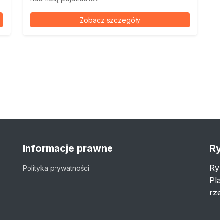
Zobacz szczegóły
Informacje prawne
Ry
Ry
Polityka prywatności
Pl
rze