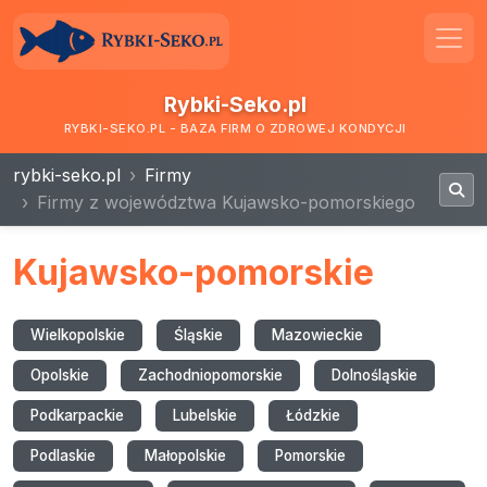
Rybki-Seko.pl
RYBKI-SEKO.PL - BAZA FIRM O ZDROWEJ KONDYCJI
rybki-seko.pl
Firmy
Firmy z województwa Kujawsko-pomorskiego
Kujawsko-pomorskie
Wielkopolskie
Śląskie
Mazowieckie
Opolskie
Zachodniopomorskie
Dolnośląskie
Podkarpackie
Lubelskie
Łódzkie
Podlaskie
Małopolskie
Pomorskie