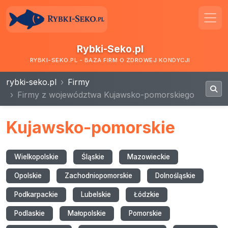
Rybki-Seko.pl
RYBKI-SEKO.PL - BAZA FIRM O ZDROWEJ KONDYCJI
rybki-seko.pl
Firmy
Firmy z województwa Kujawsko-pomorskiego
Kujawsko-pomorskie
Wielkopolskie
Śląskie
Mazowieckie
Opolskie
Zachodniopomorskie
Dolnośląskie
Podkarpackie
Lubelskie
Łódzkie
Podlaskie
Małopolskie
Pomorskie