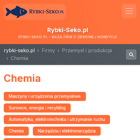
Rybki-Seko.pl
RYBKI-SEKO.PL - BAZA FIRM O ZDROWEJ KONDYCJI
rybki-seko.pl
Firmy
Przemysł i produkcja
Chemia
Chemia
Maszyny i urządzenia przemysłowe
Surowce, energia i recykling
Automatyka, elektrotechnika i utrzymanie ruchu
Chemia
Narzędzia i elektronarzędzia