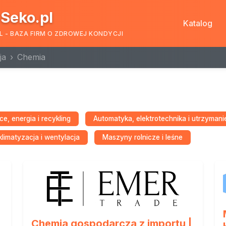
Seko.pl
Katalog
L - BAZA FIRM O ZDROWEJ KONDYCJI
ja
Chemia
e, energia i recykling
Automatyka, elektrotechnika i utrzymani
limatyzacja i wentylacja
Maszyny rolnicze i leśne
Chemia gospodarcza z importu |