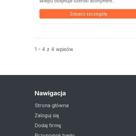
sklepu obejmuje szeroki asortyment...
Zobacz szczegóły
1 - 4 z 4 wpisów
Nawigacja
Strona główna
Zaloguj się
Dodaj firmę
Przypomnij hasło