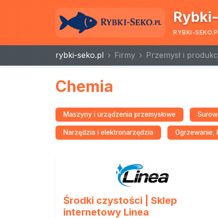
Rybki-
RYBKI-SEKO.P
rybki-seko.pl
Firmy
Przemysł i produkc
Chemia
Maszyny i urządzenia przemysłowe
Surowc
Narzędzia i elektronarzędzia
Ogrzewanie, k
Środki czystości | Sklep
internetowy Linea