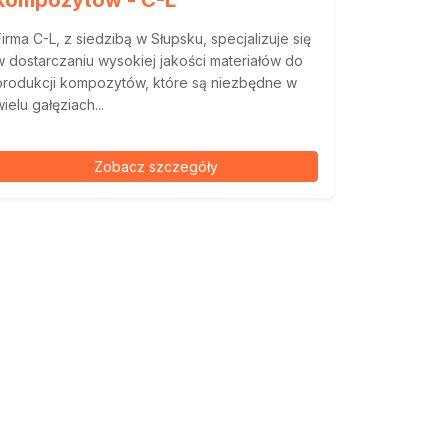
kompozytów - C-L
Firma C-L, z siedzibą w Słupsku, specjalizuje się
w dostarczaniu wysokiej jakości materiałów do
produkcji kompozytów, które są niezbędne w
wielu gałęziach...
Zobacz szczegóły