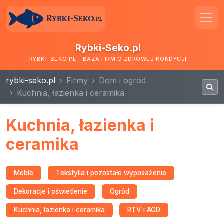
Rybki-Seko.pl
RYBKI-SEKO.PL - BAZA FIRM O ZDROWEJ KONDYCJI
rybki-seko.pl
Firmy
Dom i ogród
Kuchnia, łazienka i ceramika
Kuchnia, łazienka i
ceramika
Meble
Tekstylia i pozostałe wyposażenie
Dekoracje i oświetlenie
Ogród
Kuchnia, łazienka i ceramika
RTV i AGD